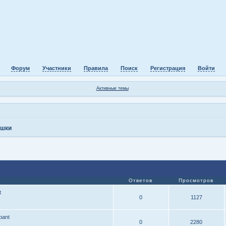
Форум
Участники
Правила
Поиск
Регистрация
Войти
Активные темы
шки
Ответов
Просмотров
t
0
1127
pant
0
2280