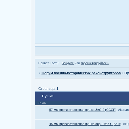
Привет, Гость!
Войдите
или
зарегистрируйтесь
.
»
Форум военно-исторических реконструкторов
»
Пу
Страница:
1
Пушки
Тема
57-мм противотанковая пушка ЗиС-2 (СССР)
Akupan
45-мм противотанковая пушка обр. 1937 г. (53-К)
Aku