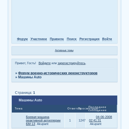
Форум
Участники
Правила
Поиск
Регистрация
Войти
Активные темы
Привет, Гость!
Войдите
или
зарегистрируйтесь
.
»
Форум военно-исторических реконструкторов
»
Машины Auto
Страница:
1
Машины Auto
Последнее
Тема
Ответов
Просмотров
сообщение
Боевая машина
04-06-2008
реактивной артиллерии
1
1247
02:41:31
БМ-13
Akupant
Akupant