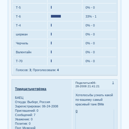
Т-5
0% - 0
Т-6
33% - 1
Т-4
0% - 0
шерман
0% - 0
Черчиль
0% - 0
Валентайн
0% - 0
Т-70
0% - 0
Голосов:
3
;
Проголосовали:
4
1
Поделиться
06-
28-2008 21:41:21
Тридцатьчетвёрка
Хотелосьбы узнать какой
БАЕЦ
по-вашему самый
Откуда:
Выборг, Россия
красивый танк ВМв
Зарегистрирован
: 06-24-2008
Приглашений:
0
0
Сообщений:
7
Уважение:
0
Позитив:
0
Пол:
Мужской