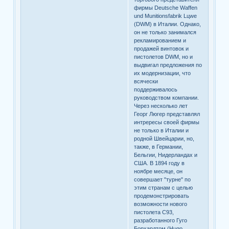
фирмы Deutsche Waffen
und Munitionsfabrik Lцwe
(DWM) в Италии. Однако,
он не только занимался
рекламированием и
продажей винтовок и
пистолетов DWM, но и
выдвигал предложения по
их модернизации, что
всячески
поддерживалось
руководством компании.
Через несколько лет
Георг Люгер представлял
интрересы своей фирмы
не только в Италии и
родной Швейцарии, но,
также, в Германии,
Бельгии, Нидерландах и
США. В 1894 году в
ноябре месяце, он
совершает "турне" по
этим странам с целью
продемонстрировать
возможности нового
пистолета C93,
разработанного Гуго
Борхардтом (Hugo