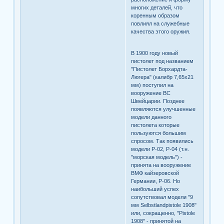
многих деталей, что
коренным образом
повлиял на служебные
качества этого оружия.
В 1900 году новый
пистолет под названием
"Пистолет Борхардта-
Люгера" (калибр 7,65х21
мм) поступил на
вооружение ВС
Швейцарии. Позднее
появляются улучшенные
модели данного
пистолета которые
пользуются большим
спросом. Так появились
модели Р-02, Р-04 (т.н.
"морская модель") -
принята на вооружение
ВМФ кайзеровской
Германии, Р-06. Но
наибольший успех
сопутствовал модели "9
мм Selbstlandpistole 1908"
или, сокращенно, "Pistole
1908" - принятой на