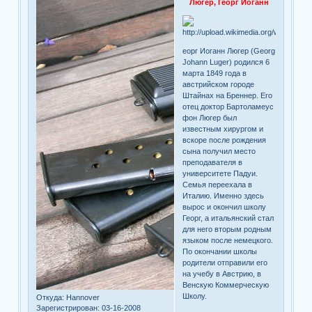
Люгер, Георг Иоганн
еорг Иоганн Люгер (Georg
Johann Luger) родился 6
марта 1849 года в
австрийском городе
Штайнах на Бреннер. Его
отец доктор Бартоламеус
фон Люгер был
известным хирургом и
вскоре после рождения
сына получил место
преподавателя в
университете Падуи.
Семья переехала в
Италию. Именно здесь
вырос и окончил школу
Георг, а итальянский стал
для него вторым родным
языком после немецкого.
По окончании школы
родители отправили его
на учебу в Австрию, в
Венскую Коммерческую
Школу.
Откуда:
Hannover
Зарегистрирован
: 03-16-2008