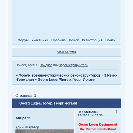
Форум
Участники
Правила
Поиск
Регистрация
Войти
Активные темы
Привет, Гость!
Войдите
или
зарегистрируйтесь
.
»
Форум военно-исторических реконструкторов
»
3 Реих-
-Германия
»
Georg Luger/Люгер, Георг Иоганн
Страница:
1
Georg Luger/Люгер, Георг Иоганн
1
Поделиться
12-
14-2008 14:57:30
Akupant
Georg Luger Designer of
Администратор
the Pistole Parabellum/