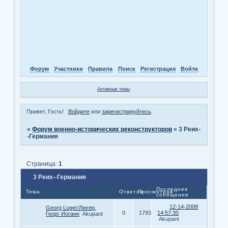
Форум
Участники
Правила
Поиск
Регистрация
Войти
Активные темы
Привет, Гость!
Войдите
или
зарегистрируйтесь
.
»
Форум военно-исторических реконструкторов
»
3 Реих-
-Германия
Страница:
1
3 Реих--Германия
Последнее
Тема
Ответов
Просмотров
сообщение
12-14-2008
Georg Luger/Люгер,
0
1793
14:57:30
Георг Иоганн
Akupant
Akupant