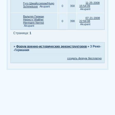
11-25-2008
Гуго Шмайссером/Hugo
0
358
15:54:09
Schmeisser
Akupant
Akupant
Вальтер Герман
07-21-2008
Нернст/ Walther
0
398
22:59:08
Hermann Nernst
Akupant
Akupant
Страница:
1
»
Форум военно-исторических реконструкторов
»
3 Реих-
-Германия
создать форум бесплатно