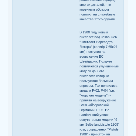
многих деталей, что
коренным образом
повлиял на служебные
качества этого оружия.
В 1900 году новый
пистолет под названием
"Пистолет Борхардта-
Люгера" (калибр 7,65х21
мм) поступил на
вооружение ВС
Швейцарии. Позднее
появляются улучшенные
модели данного
пистолета которые
пользуются большим
спросом. Так появились
модели Р-02, Р-04 (т.н.
"морская модель") -
принята на вооружение
ВМФ кайзеровской
Германии, Р-06. Но
наибольший успех
сопутствовал модели "9
мм Selbstlandpistole 1908"
или, сокращенно, "Pistole
1908" - принятой на