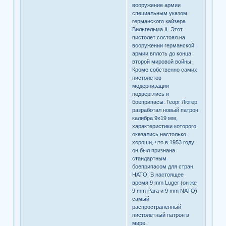
вооружение армии
специальным указом
германского кайзера
Вильгельма II. Этот
пистолет состоял на
вооружении германской
армии вплоть до конца
второй мировой войны.
Кроме собственно самих
пистолетов
модернизации
подверглись и
боеприпасы. Георг Люгер
разработал новый патрон
калибра 9х19 мм,
характеристики которого
оказались настолько
хороши, что в 1953 году
он был признана
стандартным
боеприпасом для стран
НАТО. В настоящее
время 9 mm Luger (он же
9 mm Para и 9 mm NATO)
самый
распространенный
пистолетный патрон в
мире.