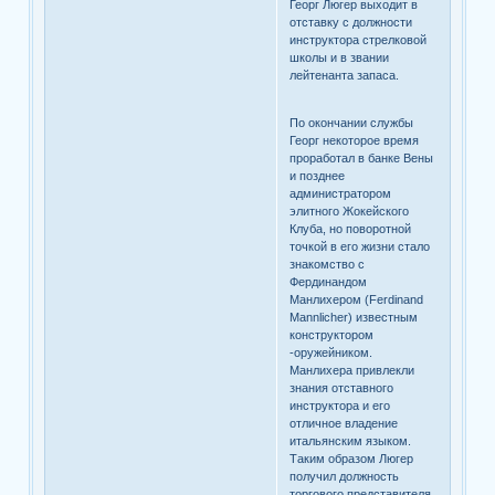
Георг Люгер выходит в
отставку с должности
инструктора стрелковой
школы и в звании
лейтенанта запаса.
По окончании службы
Георг некоторое время
проработал в банке Вены
и позднее
администратором
элитного Жокейского
Клуба, но поворотной
точкой в его жизни стало
знакомство с
Фердинандом
Манлихером (Ferdinand
Mannlicher) известным
конструктором
-оружейником.
Манлихера привлекли
знания отставного
инструктора и его
отличное владение
итальянским языком.
Таким образом Люгер
получил должность
торгового представителя