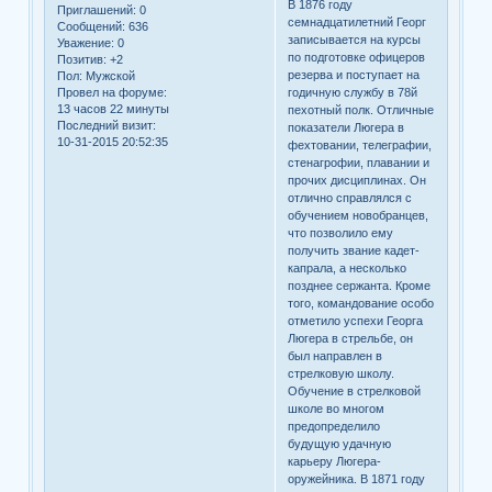
В 1876 году
Приглашений:
0
семнадцатилетний Георг
Сообщений:
636
записывается на курсы
Уважение:
0
по подготовке офицеров
Позитив:
+2
резерва и поступает на
Пол:
Мужской
Провел на форуме:
годичную службу в 78й
13 часов 22 минуты
пехотный полк. Отличные
Последний визит:
показатели Люгера в
10-31-2015 20:52:35
фехтовании, телеграфии,
стенагрофии, плавании и
прочих дисциплинах. Он
отлично справлялся с
обучением новобранцев,
что позволило ему
получить звание кадет-
капрала, а несколько
позднее сержанта. Кроме
того, командование особо
отметило успехи Георга
Люгера в стрельбе, он
был направлен в
стрелковую школу.
Обучение в стрелковой
школе во многом
предопределило
будущую удачную
карьеру Люгера-
оружейника. В 1871 году