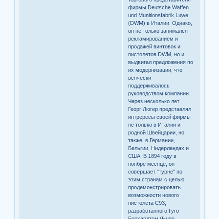
фирмы Deutsche Waffen
und Munitionsfabrik Lцwe
(DWM) в Италии. Однако,
он не только занимался
рекламированием и
продажей винтовок и
пистолетов DWM, но и
выдвигал предложения по
их модернизации, что
всячески
поддерживалось
руководством компании.
Через несколько лет
Георг Люгер представлял
интрересы своей фирмы
не только в Италии и
родной Швейцарии, но,
также, в Германии,
Бельгии, Нидерландах и
США. В 1894 году в
ноябре месяце, он
совершает "турне" по
этим странам с целью
продемонстрировать
возможности нового
пистолета C93,
разработанного Гуго
Борхардтом (Hugo