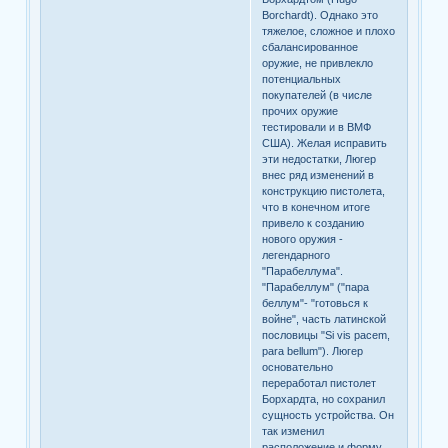
Borchardt). Однако это
тяжелое, сложное и плохо
сбалансированное
оружие, не привлекло
потенциальных
покупателей (в числе
прочих оружие
тестировали и в ВМФ
США). Желая исправить
эти недостатки, Люгер
внес ряд изменений в
конструкцию пистолета,
что в конечном итоге
привело к созданию
нового оружия -
легендарного
"Парабеллума".
"Парабеллум" ("пара
беллум"- "готовься к
войне", часть латинской
пословицы "Si vis pacem,
para bellum"). Люгер
основательно
переработал пистолет
Борхардта, но сохранил
сущность устройства. Он
так изменил
расположение и форму