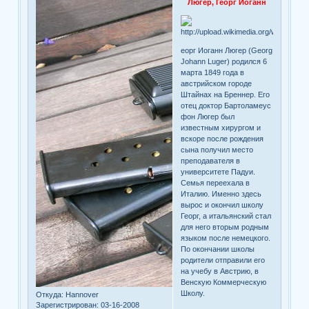
Люгер, Георг Иоганн
еорг Иоганн Люгер (Georg
Johann Luger) родился 6
марта 1849 года в
австрийском городе
Штайнах на Бреннер. Его
отец доктор Бартоламеус
фон Люгер был
известным хирургом и
вскоре после рождения
сына получил место
преподавателя в
университете Падуи.
Семья переехала в
Италию. Именно здесь
вырос и окончил школу
Георг, а итальянский стал
для него вторым родным
языком после немецкого.
По окончании школы
родители отправили его
на учебу в Австрию, в
Венскую Коммерческую
Школу.
Откуда:
Hannover
Зарегистрирован
: 03-16-2008