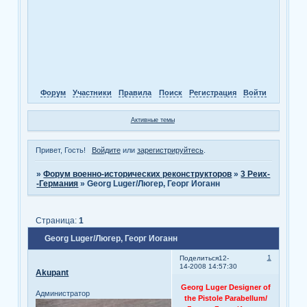
Форум
Участники
Правила
Поиск
Регистрация
Войти
Активные темы
Привет, Гость!
Войдите
или
зарегистрируйтесь
.
»
Форум военно-исторических реконструкторов
»
3 Реих-
-Германия
»
Georg Luger/Люгер, Георг Иоганн
Страница:
1
Georg Luger/Люгер, Георг Иоганн
1
Поделиться
12-
14-2008 14:57:30
Akupant
Georg Luger Designer of
Администратор
the Pistole Parabellum/