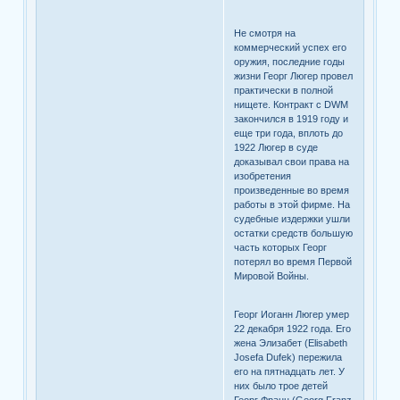
Не смотря на
коммерческий успех его
оружия, последние годы
жизни Георг Люгер провел
практически в полной
нищете. Контракт с DWM
закончился в 1919 году и
еще три года, вплоть до
1922 Люгер в суде
доказывал свои права на
изобретения
произведенные во время
работы в этой фирме. На
судебные издержки ушли
остатки средств большую
часть которых Георг
потерял во время Первой
Мировой Войны.
Георг Иоганн Люгер умер
22 декабря 1922 года. Его
жена Элизабет (Elisabeth
Josefa Dufek) пережила
его на пятнадцать лет. У
них было трое детей
Георг Франц (Georg Franz