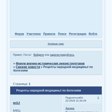
Форум
Участники
Правила
Поиск
Регистрация
Войти
Активные темы
Привет, Гость!
Войдите
или
зарегистрируйтесь
.
»
Форум военно-исторических реконструкторов
»
Свежие новости
»
Рецепты народной медицины! по
болезням
Страница:
1
Рецепты народной медицины! по болезням
1
Поделиться
04-
22-2024 11:34:26
tel12
Ангина
БАЕЦ