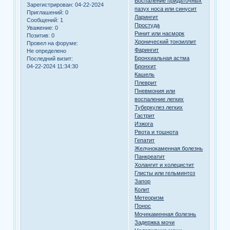
Воспаление придаточных
Зарегистрирован
: 04-22-2024
пазух носа или синусит
Приглашений:
0
Ларингит
Сообщений:
1
Простуда
Уважение:
0
Ринит или насморк
Позитив:
0
Хронический тонзиллит
Провел на форуме:
Фарингит
Не определено
Бронхиальная астма
Последний визит:
04-22-2024 11:34:30
Бронхит
Кашель
Плеврит
Пневмония или
воспаление легких
Туберкулез легких
Гастрит
Изжога
Рвота и тошнота
Гепатит
Желчнокаменная болезнь
Панкреатит
Холангит и холецистит
Глисты или гельминтоз
Запор
Колит
Метеоризм
Понос
Мочекаменная болезнь
Задержка мочи