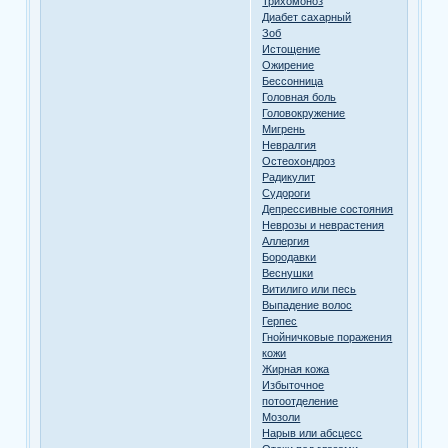
Трихомоноз
Диабет сахарный
Зоб
Истощение
Ожирение
Бессонница
Головная боль
Головокружение
Мигрень
Невралгия
Остеохондроз
Радикулит
Судороги
Депрессивные состояния
Неврозы и неврастения
Аллергия
Бородавки
Веснушки
Витилиго или песь
Выпадение волос
Герпес
Гнойничковые поражения
кожи
Жирная кожа
Избыточное
потоотделение
Мозоли
Нарыв или абсцесс