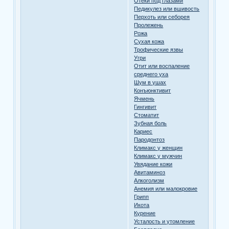
Отеки под глазами
Педикулез или вшивость
Перхоть или себорея
Пролежень
Рожа
Сухая кожа
Трофические язвы
Угри
Отит или воспаление
среднего уха
Шум в ушах
Конъюнктивит
Ячмень
Гингивит
Стоматит
Зубная боль
Кариес
Пародонтоз
Климакс у женщин
Климакс у мужчин
Увядание кожи
Авитаминоз
Алкоголизм
Анемия или малокровие
Грипп
Икота
Курение
Усталость и утомление