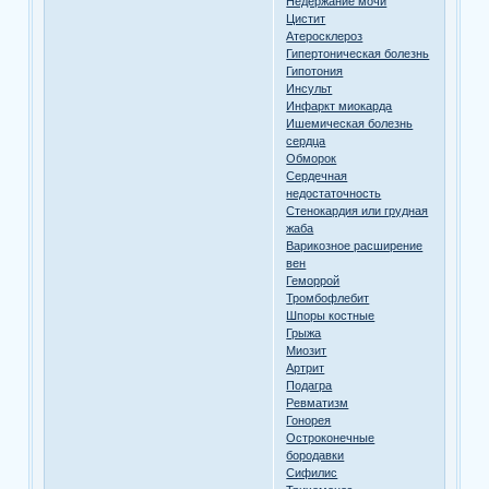
Недержание мочи
Цистит
Атеросклероз
Гипертоническая болезнь
Гипотония
Инсульт
Инфаркт миокарда
Ишемическая болезнь
сердца
Обморок
Сердечная
недостаточность
Стенокардия или грудная
жаба
Варикозное расширение
вен
Геморрой
Тромбофлебит
Шпоры костные
Грыжа
Миозит
Артрит
Подагра
Ревматизм
Гонорея
Остроконечные
бородавки
Сифилис