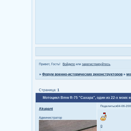
Привет, Гость!
Войдите
или
зарегистрируйтесь
.
»
Форум военно-исторических реконструкторов
»
мо
Страница:
1
Мотоцикл Bmw R-75 "Сахара", один из 22-х моих
Поделиться
04-06-200
Akupant
Администратор
0