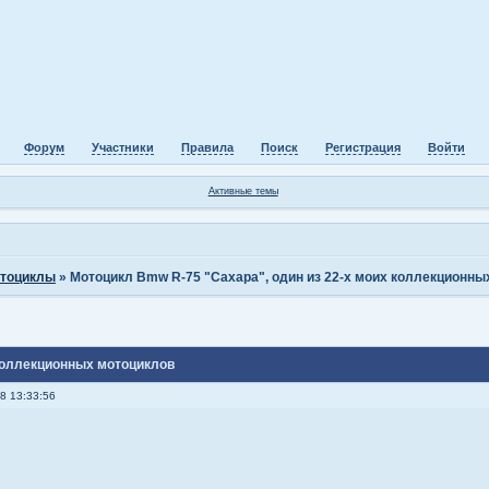
Форум
Участники
Правила
Поиск
Регистрация
Войти
Активные темы
тоциклы
»
Мотоцикл Bmw R-75 "Сахара", один из 22-х моих коллекционны
 коллекционных мотоциклов
8 13:33:56